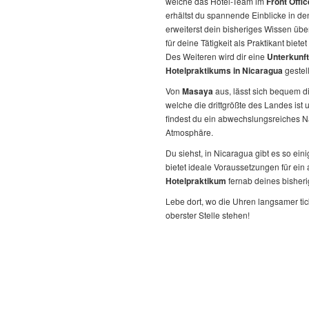
welche das Hotel-Team im
Front Offic
erhältst du spannende Einblicke in de
erweiterst dein bisheriges Wissen üb
für deine Tätigkeit als Praktikant bietet
Des Weiteren wird dir eine
Unterkunft
Hotelpraktikums in Nicaragua
gestell
Von
Masaya
aus, lässt sich bequem d
welche die drittgrößte des Landes ist
findest du ein abwechslungsreiches Na
Atmosphäre.
Du siehst, in Nicaragua gibt es so ei
bietet ideale Voraussetzungen für ei
Hotelpraktikum
fernab deines bisheri
Lebe dort, wo die Uhren langsamer tic
oberster Stelle stehen!