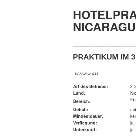
HOTELPRA
NICARAGU
______________
PRAKTIKUM IM 
MARAWILA (
313)
Art des Betriebs:
3-
Land:
Ni
Fro
Bereich:
Gehalt:
ne
Mindestdauer:
ke
Verflegung:
ja
Unterkunft:
ja