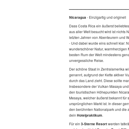
______________
Nicaragua
- Einzigartig und originell
Dass Costa Rica ein äußerst beliebtes 
aus aller Welt besucht wird ist nichts
letzten Jahren von Abenteurern und W
- Und dabei wurde eins schnell klar: N
wunderschöner Natur, warmherzigen M
besten Rum der Welt mindestens gena
unvergessliche Reise.
Der schöne Staat in Zentralamerika w
genannt, aufgrund der Kette aktiver Vu
durch das Land zieht. Diese sollte man
Insbesondere der Vulkan Masaya und
den touristischen Höhepunkten Nicara
Mesaya, welcher äußerst bekannt für
ursprünglichen Markt ist. In dieser g
den berühmten Nationalpark und die 
dein
Hotelpraktikum
.
Für ein
3-Sterne Resort
werden tatkrä