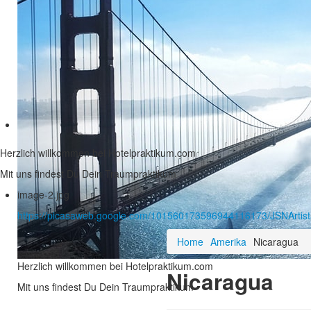
Herzlich willkommen bei Hotelpraktikum.com
Mit uns findest Du Dein Traumpraktikum
image-2.jpg
https://picasaweb.google.com/101560173596944116173/JSNArt
Home
Amerika
Nicaragua
Herzlich willkommen bei Hotelpraktikum.com
Nicaragua
Mit uns findest Du Dein Traumpraktikum