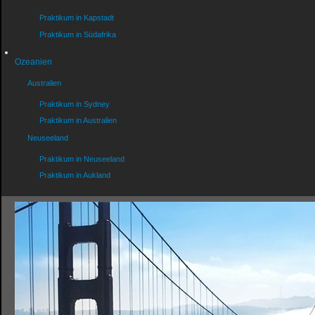
Praktikum in Kapstadt
Praktikum in Südafrika
Ozeanien
Australien
Praktikum in Sydney
Praktikum in Australien
Neuseeland
Praktikum in Neuseeland
Praktikum in Aukland