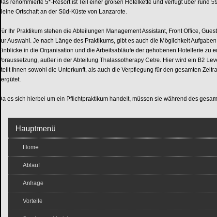
Das renommierte 5*-Resort ist Teil einer großen Hotelkette und verfügt über rund 5
kleine Ortschaft an der Süd-Küste von Lanzarote.
Für Ihr Praktikum stehen die Abteilungen Management Assistant, Front Office, Gues
zur Auswahl. Je nach Länge des Praktikums, gibt es auch die Möglichkeit Aufgab
Einblicke in die Organisation und die Arbeitsabläufe der gehobenen Hotellerie zu er
Voraussetzung, außer in der Abteilung Thalassotherapy Cetre. Hier wird ein B2 Lev
stellt Ihnen sowohl die Unterkunft, als auch die Verpflegung für den gesamten Ze
vergütet.
Da es sich hierbei um ein Pflichtpraktikum handelt, müssen sie während des gesam
Hauptmenü
Home
Ablauf
Anfrage
Vorteile