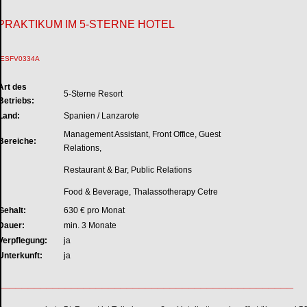
PRAKTIKUM IM 5-STERNE HOTEL
ESFV0334A
Art des
5-Sterne Resort
Betriebs:
Land:
Spanien / Lanzarote
Management Assistant, Front Office, Guest
Bereiche:
Relations,
Restaurant & Bar, Public Relations
Food & Beverage, Thalassotherapy Cetre
Gehalt:
630 € pro Monat
Dauer:
min. 3 Monate
Verpflegung:
ja
Unterkunft:
ja
________________________________________________