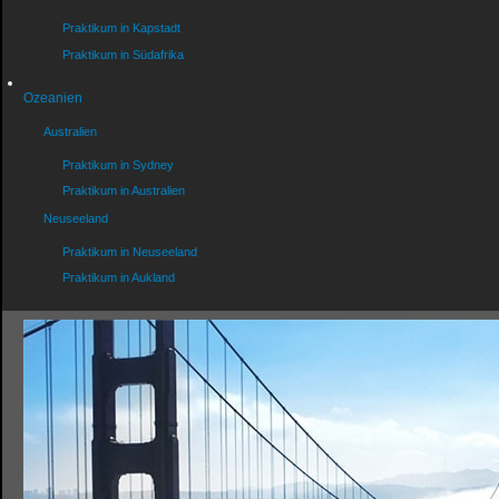
Praktikum in Kapstadt
Praktikum in Südafrika
Ozeanien
Australien
Praktikum in Sydney
Praktikum in Australien
Neuseeland
Praktikum in Neuseeland
Praktikum in Aukland