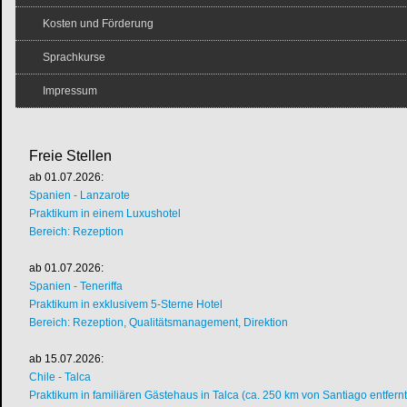
Kosten und Förderung
Sprachkurse
Impressum
Freie Stellen
ab 01.07.2026:
Spanien - Lanzarote
Praktikum in einem Luxushotel
Bereich: Rezeption
ab 01.07.2026:
Spanien - Teneriffa
Praktikum in exklusivem 5-Sterne Hotel
Bereich: Rezeption, Qualitätsmanagement, Direktion
ab 15.07.2026:
Chile - Talca
Praktikum in familiären Gästehaus in Talca (ca. 250 km von Santiago entfernt